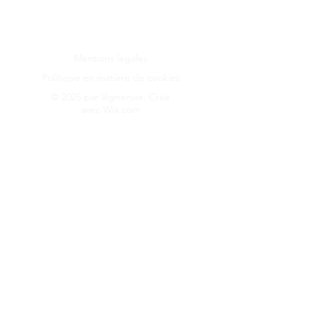
Les images de ce site ne sont pas libres de
droits, seuls nos adhérents peuvent en
disposer librement.
Mentions légales
Politique en matière de cookies
© 2025 par Vignenvie. Créé
avec
Wix.com