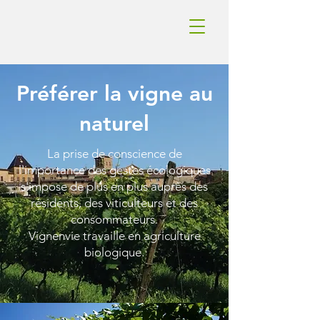
Préférer la vigne au
naturel
La prise de conscience de
l'importance des gestes écologiques
s'impose de plus en plus auprès des
résidents, des viticulteurs et des
consommateurs.
Vignenvie travaille en agriculture
biologique.​