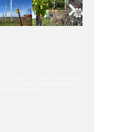
Les images de ce site ne sont pas libres de
droits, seuls nos adhérents peuvent en
disposer librement.
Mentions légales
Politique en matière de cookies
© 2025 par Vignenvie. Créé
avec
Wix.com