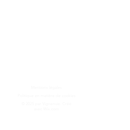
Les images de ce site ne sont pas libres de
droits, seuls nos adhérents peuvent en
disposer librement.
Mentions légales
Politique en matière de cookies
© 2025 par Vignenvie. Créé
avec
Wix.com